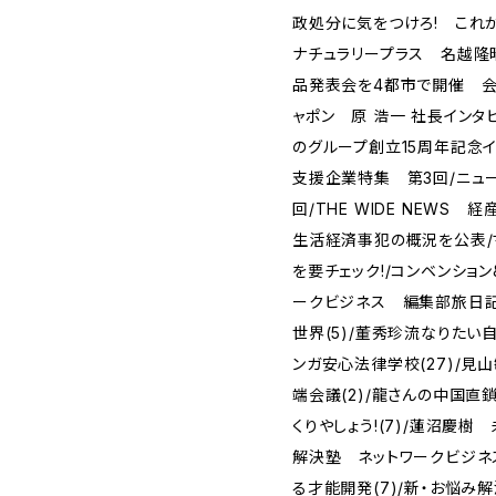
政処分に気をつけろ! これ
ナチュラリープラス 名越隆
品発表会を4都市で開催 会
ャポン 原 浩一 社長インタビ
のグループ創立15周年記念イ
支援企業特集 第3回/ニュ
回/THE WIDE NEWS
生活経済事犯の概況を公表/
を要チェック!/コンベンション
ークビジネス 編集部旅日記(3
世界(5)/董秀珍流なりたい自
ンガ安心法律学校(27)/
端会議(2)/龍さんの中国直
くりやしょう!(7)/蓮沼慶樹
解決塾 ネットワークビジネス
る才能開発(7)/新・お悩み