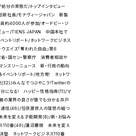
が処分の実態だ/トップインタビュー
昭新社長/モナヴィージャパン 新製
員約4000人が参加/オードビー・ジ
ュー/TIENS JAPAN 中国本社で
ベントリポート/ネットワークビジネス
ーウエイズ「奪われた自由」第6
 経産省・国セン・警察庁 消費者相談や
マンスリーニュース 新・行政の動向
&イベントリポート/地方発! ネットワ
2)/みんなでつぶやこう!Twitterの
分になる! ハッピー性格指南(11)/マ
見山敏の業界の良さが猿でも分かる井戸
鎖通信(46)/任侠渡世人の理想の組つ
 未来を変える才能開発(8)/新・お悩み
110番(49)/蓮沼慶樹 未来を変え
解決塾 ネットワークビジネス110番