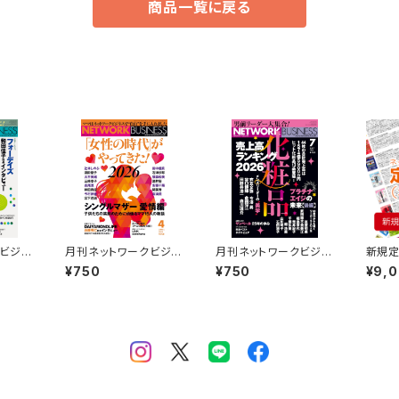
商品一覧に戻る
クビジネ
月刊ネットワークビジネ
月刊ネットワークビジネ
新規定
ス2026年４月号
ス2026年7月号
読)
¥750
¥750
¥9,