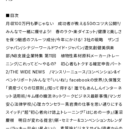
■目次
月収100万円も夢じゃない 成功者が教える50のコツ大公開!!/
みんなで一緒に痩せよう! 春のラク・楽ダイエット/健康と美しさ
を保つ魅惑のフルーツ成分/今年にかける! 3社の戦略 ザンゴ
ジャパン/シナジーワールドワイド・ジャパン/遊気創健美倶楽
部/NB支援企業特集 第11回 植物性素材原料メーカー/トレー
ニング/これってど〜やるの? 初心者もトクする確定申告パート
2/THE WIDE NEWS /マンスリーニュース/コンベンション&イ
ベントリポート/みんなで「いいね!」 facebookの世界/久保雅文
「資産づくりの12原則」/知って得する! 誰でもあんしんインターネ
ット活用術/キム様の韓流ネットワークビジネス最新事情/マンガ
安心法律学校/心理カウンセラー黒岩貴の仕事を思い通りにする
スイッチ/“超”初心者向け誌上トレーニング「はじめの一歩」/蓮沼
慶樹 明日が変わる提言!/新・セミナー&コンベンションカレンダ
ー/ラッキー出会い星占い☆ 素質論ビジネスサイト/読者からの