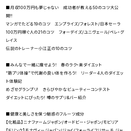
■月収100万円も夢じゃない 成功者が教える50のコツ大公
開!!
マンガでたどる19のコツ エンプライズ/フォレスト/日本セーラ
100万円稼ぐ人の21のコツ フォーデイズ/ユニヴェール/ペレ・グ
レイス
伝説のトレーナー小江正の10のコツ
■みんなで一緒に痩せよう! 春のラク・楽ダイエット
“筋プリ体操”で代謝の良い体を作ろう! リーダー4人のダイエッ
ト体験記
めざせグランプリ! きらびやかなビューティーコンテスト
ダイエットにぴったり! 噂のサプリ&バー紹介
■健康と美しさを保つ魅惑のフルーツ成分
【化粧品】ニナファームジャポン/オードビー・ジャポン/モビリア
【ドリンク】モナヴィージャパン/ジョイ/フォーライフリサーチ ジャ