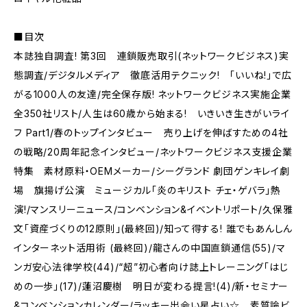
■目次
本誌独自調査! 第3回 連鎖販売取引(ネットワークビジネス)実
態調査/デジタルメディア 徹底活用テクニック! 「いいね!」で広
がる1000人の友達/完全保存版! ネットワークビジネス実施企業
全350社リスト/人生は60歳から始まる! いきいき生きがいライ
フ Part1/春のトップインタビュー 売り上げを伸ばすための4社
の戦略/20周年記念インタビュー/ネットワークビジネス支援企業
特集 素材原料・OEMメーカー/シーグランド 劇団ゲンキレイ劇
場 旗揚げ公演 ミュージカル「炎のキリスト チェ・ゲバラ」熱
演!/マンスリーニュース/コンベンション&イベントリポート/久保雅
文「資産づくりの12原則」(最終回)/知って得する! 誰でもあんしん
インターネット活用術 (最終回)/龍さんの中国直鎖通信(55)/マ
ンガ安心法律学校(44)/“超”初心者向け誌上トレーニング「はじ
めの一歩」(17)/蓮沼慶樹 明日が変わる提言!(4)/新・セミナー
&コンベンションカレンダー/ラッキー出会い星占い☆ 素質論ビ