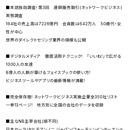
■本誌独自調査! 第3回 連鎖販売取引(ネットワークビジネス)
実態調査
164社の売上高は7226億円 会員数は642万人 50歳代・女
性が中心
世界のダイレクトセリング業界の規模も公開
■デジタルメディア 徹底活用テクニック! 「いいね!」で広がる
1000人の友達
8億人の人脈が築けるフェイスブックの使い方!
ビジネスツールやアプリの最新情報が満載!
■完全保存版! ネットワークビジネス実施企業全350社リスト
一挙13ページ! 地方別に全国の会社のデータを収録
■主なNB主宰会社(順不同)
日本セーラ/タヒチアンノニ ジャパン/フォーチュンインターナショ