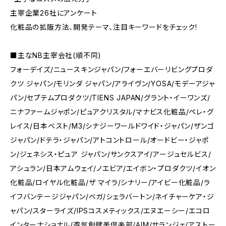
主宰企業26社にアンケート
化粧品の拡販方法、開発テーマ、注目キーワードをチェック!
■主なNB主宰会社(順不同)
フォーデイズ/ニュースキンジャパン/フォーエバーリビングプロダ
クツ ジャパン/モリンダ ジャパン/アライヴン/YOSA/モデーアジャ
パン/セプテムプロダクツ/TIENS JAPAN/グラント・イーワンズ/
ニナファームジャポン/ピュアクリスタル/マナビス化粧品/ペレ・グ
レイス/日本ベスト/M3/シナジーワールドワイド・ジャパン/ザンゴ
ジャパン/ドテラ・ジャパン/アトコントロール/オードビー・ジャポ
ン/ジェネシス・ピュア ジャパン/サンクスアイ/アージュセルビス/
アシュラン/日本アムウェイ/ノエビア/エイボン・プロダクツ/イオン
化粧品/ロイヤル化粧品/ザ マイラ/シナリー/アイビー化粧品/ラ
イフバンテージジャパン/ベガ/シェラバートン/ネイチャーケア・ジ
ャパン/スターライズ/IPSコスメティックス/エヌエーシー/エコロ
インターナショナル/遊気創健美倶楽部/AIM/サランジェ/アストー