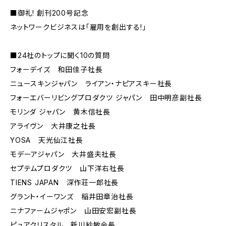
■御礼! 創刊200号記念
ネットワークビジネスは「雇用を創出する!」
■24社のトップに聞く10の質問
フォーデイズ 和田佳子社長
ニュースキンジャパン ライアン・ナピアスキー社長
フォーエバーリビングプロダクツ ジャパン 田中明彦副社長
モリンダ ジャパン 黄木信社長
アライヴン 大井康之社長
YOSA 天光仙江社長
モデーアジャパン 大井盛夫社長
セプテムプロダクツ 山下洋右社長
TIENS JAPAN 深作荘一郎社長
グラント・イーワンズ 稲井田章治社長
ニナファームジャポン 山田安宏副社長
ピュアクリスタル 新川紗敏会長