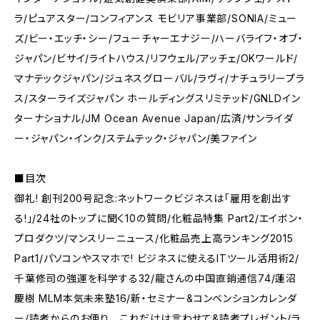
ラ/ピュアスター/コンフィアンス モビリア事業部/SONIA/ミュー
ズ/ビー・エッチ・シー/フューチャーエナジー/ハーバライフ・オブ・
ジャパン/ビサイ/ライトハウス/リフウェル/アッチェ/OKワールド/
マナテックジャパン/ジュネスグローバル/ラヴィ/ナチュラリープラ
ス/スターライズジャパン ホールディングスリミテッド/GNLDイン
ターナショナル/JM Ocean Avenue Japan/広済/サンライダ
ー・ジャパン・インク/ステムテック・ジャパン/美ファイン
■目次
御礼! 創刊200号記念:ネットワークビジネスは「雇用を創出す
る!」/24社のトップに聞く10の質問/化粧品特集 Part2/エイボン・
プロダクツ/マンスリーニュース/化粧品売上高ランキング2015
Part1/パソコンやスマホで! ビジネスに使えるITツール活用術2/
千葉修司の強運を科学する32/龍さんの中国直銷通信74/蓮沼
慶樹 MLM本気未来塾16/新・セミナー&コンベンションカレンダ
ー/読者からのお便り これだけは言わせて&読者プレゼント/ラ