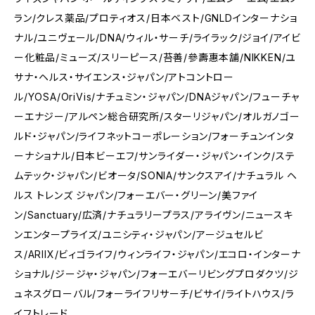
ラン/クレス薬品/プロティオス/日本ベスト/GNLDインターナショ
ナル/ユニヴェール/DNA/ウィル・サーチ/ライラック/ジョイ/アイビ
ー化粧品/ミューズ/スリーピース/苔善/參壽惠本舗/NIKKEN/ユ
サナ・ヘルス・サイエンス・ジャパン/アトコントロー
ル/YOSA/OriVis/ナチュミン・ジャパン/DNAジャパン/フューチャ
ーエナジー/アルペン総合研究所/スターリジャパン/オルガノゴー
ルド・ジャパン/ライフネットコーポレーション/フォーチュンインタ
ーナショナル/日本ビーエフ/サンライダー・ジャパン・インク/ステ
ムテック・ジャパン/ビオータ/SONIA/サンクスアイ/ナチュラル ヘ
ルス トレンズ ジャパン/フォーエバー・グリーン/美ファイ
ン/Sanctuary/広済/ナチュラリープラス/アライヴン/ニュースキ
ンエンタープライズ/ユニシティ・ジャパン/アージュセルビ
ス/ARIIX/ビィゴライフ/ウィンライフ・ジャパン/エコロ・インターナ
ショナル/ジージャ・ジャパン/フォーエバーリビングプロダクツ/ジ
ュネスグローバル/フォーライフリサーチ/ビサイ/ライトハウス/ラ
イフトレード