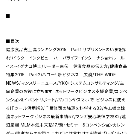
■
■目次
健康食品売上高ランキング2015 Part1:サプリメントのいまを探
れ!/ドクターインタビュー:ハーバライフ・インターナショナル ル
イス・イグナロ博士/リーダー直伝 健康食品の伝え方/健康食品
特集2015 Part2/ハロー! 新ビジネス 広済/THE WIDE
NEWS/マンスリーニュース/YKC・システムコンサルティング/主
宰企業のお役に立ちます! ネットワークビジネス支援企業/コンベ
ンション&イベントリポート/パソコンやスマホで! ビジネスに使え
るITツール活用術3/千葉修司の強運を科学する33/キム様の韓
流ネットワークビジネス最新事情57/マンガ安心法律学校82/蓮
沼慶樹 MLM本気未来塾17/新・セミナー&コンベンションカレン
ダー/読者からのお便り これだけは言わせて&読者プレゼント/ラ