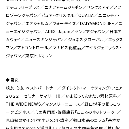
ナチュラリープラス／ニナファームジャポン／サンクスアイ／アフ
ロゾーンジャパン／ピュア・クリスタル／QUALIA／ユニシティ・
ジャパン／ネオシャルム／フォーデイズ／DAIYAMONDLIFE／ニ
ューエイジジャパン／ARIIX Japan／ゼンノアジャパン／日本ア
ムウェイ／ニュースキンジャパン／ジュネスグローバル／エックス
ワン／アトコントロール／マナビス化粧品／アイサジェニックス・
ジャパン／東京トルマリン
◆目次
親友 心友 ベストパートナー／ダイレクト・マーケティング・フェア
２０２２ セミナーサマリー（1）／いま知っておきたい素材原料／
THE WIDE NEWS／マンスリーニュース／野口悦子の根っこワ
ークビジネス／心の専門家・佐藤康行「こころのネットワーク」／
見山敏のマインドマネジメント講座／樋口水晶のコラム「基本か
ら応用までのＳＮＳ活用術！」／龍さんの中国直銷通信／橋口智