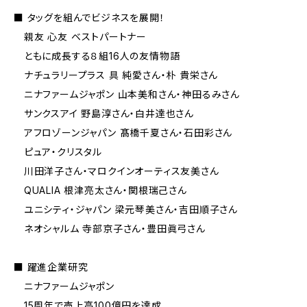
■ タッグを組んでビジネスを展開！
親友 心友 ベストパートナー
ともに成長する８組16人の友情物語
ナチュラリープラス 具 純愛さん・朴 貴栄さん
ニナファームジャポン 山本美和さん・神田るみさん
サンクスアイ 野島淳さん・白井達也さん
アフロゾーンジャパン 髙橋千夏さん・石田彩さん
ピュア・クリスタル
川田洋子さん・マロクインオーティス友美さん
QUALIA 根津亮太さん・関根瑞己さん
ユニシティ・ジャパン 梁元琴美さん・吉田順子さん
ネオシャルム 寺部京子さん・豊田眞弓さん
■ 躍進企業研究
ニナファームジャポン
15周年で売上高100億円を達成