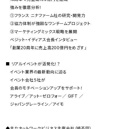
強みを徹底分析！
①フランス ニナファーム社の研究・開発力
②協力体制が強固なワンチームプロジェクト
③マーケティングミックス戦略を展開
ベジット・イディアス会長インタビュー
「創業20周年に売上高200億円をめざす」
■ リアルイベントが活発化！？
イベント業界の最新動向に迫る
イベント会社５社が
会員のモチベーションアップをサポート！
アライブ／アット・ゼロフォー／ GIFT ／
ジャパングレーライン／アイモ
◆主なネットワークビジネス主宰会社（順不同）